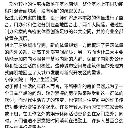
一部分较小的住宅楼散落在基地南侧，整个基地上不同功能
相对混合而均质，没有明确的疏密关系。
经过几轮方案的推进，设计师们将原本零散的体量进行了整
合，用办公和住宅分别在基地围合出了两个大院落，通过控
制办公楼的高密度体量创造足够的公共空间，并将商业全部
放置在底层。
相比于原始城市导则，新的体量规划一方面梳理了建筑体量
的内外关系，提高了外部空间品质；另一方面也让三大主要
功能更加内向地服务于基地内部的人群，保证了内部办公环
境和社区生活的积极性。这种城市空间与建筑体量的处理方
式鲜明地回应了大城市发展对新兴开发区的需求。
小家大院 | “外挂”生活空间
对于都市生活的年轻人而言，不断攀升的房价显然成为了一
个日益严峻的问题，较为紧凑的房型越来越受到这一群体的
欢迎；而现代生活方式的转变，也使得居住空间中的许多传
统功能渐渐变得多余起来。许多年轻人不再习惯于在家会客
或下厨，在工作之外的娱乐休闲活动更多会在家门之外；同
时，人们普遍不愿意把时间消耗在通勤上，许多人甚至会选
择在家进行远程办公。