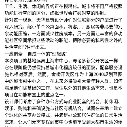
工作、生活、休闲的界线正在模糊化。城市将不再严格按照
功能进行空间的区分，虚拟世界会打破时空的限制。
针对这一现象，
天华建筑设计师
们对住宅部分的户型进行了
深入研究，缩小单个公寓面积，将客厅、厨房等非必要的冗
余功能压缩，一方面减少住房成本，另一方面让丰富的多功
能社区空间承担这些活动的职能，把除必要的私密性之外的
生活空间“外挂”出去。
一应俱全 | 自成一体的“理想城”
本次项目的基地远离上海市中心，与诸多新兴开发区一样，
它在现阶段仍然保持着城市化程度较低的面貌，配套服务设
施也相对落后。然而，金桥开发区作为上海2040规划蓝图
中的城市副中心之一，在未来必将吸引大量年轻人群。如何
满足他们除基础的工作、居住以外的其他生活需求，也是本
项目在功能布置上的重点之一。
设计师们考虑了多种办公方式与商业配套的结合，将休闲、
娱乐、购物和基础设施与社区有机结合，试图在基地上建立
全球化的共享办公模式，并满足办公和居住群体的日常生活
需求，让人们无需专程到市中心也能享受到大都市生活的便