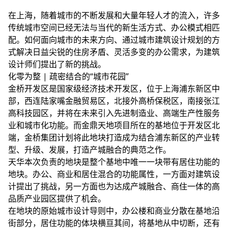
在上海，随着城市的不断发展和大量年轻人才的流入，许多
传统城市空间已经无法与当代的新生活方式、办公模式相匹
配。如何面向城市的未来方向、通过
城市建筑设计规划
的方
式解决日益尖锐的住房矛盾、灵活多变的办公需求，为
建筑
设计师
们提出了新的挑战。
化零为整 | 疏密结合的“城市花园”
金桥开发区是国家级经济技术开发区，位于上海浦东新区中
部，西连陆家嘴金融贸易区，北接外高桥保税区，南接张江
高科技园区，并将在未来引入先进制造业、高端生产性服务
业和城市化功能。而金鼎天地项目所在的基地位于开发区北
端，金桥集团计划将此地块打造成为结合浦东新区的产业转
型、升级、发展，打造产城融合的典范之作。
天华本次负责的地块是整个基地中唯一一块带有居住功能的
地块。办公、商业和居住混合的功能属性，一方面对
建筑设
计
提出了挑战，另一方面也为达成产城融合、商住一体的高
品质产业园区提供了机会。
在地块的原始城市设计导则中，办公楼和商业分散在基地沿
街部分，居住功能的体块横亘其间，将基地从中切断，还有