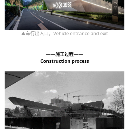
▲车行出入口，Vehicle entrance and exit
——施工过程——
Construction process