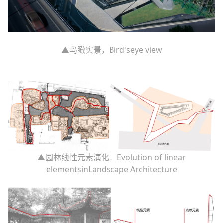
▲鸟瞰实景，Bird'seye view
▲园林线性元素演化，Evolution of linear
elementsinLandscape Architecture