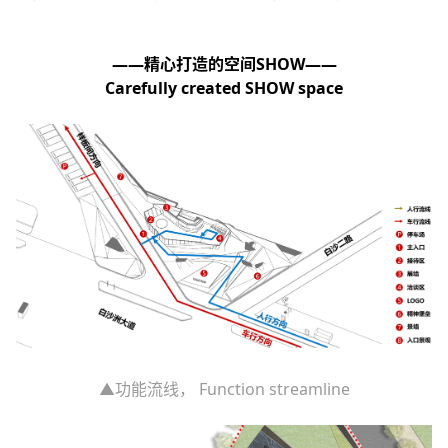
——精心打造的空间SHOW——
Carefully created SHOW space
▲功能流线， Function streamline