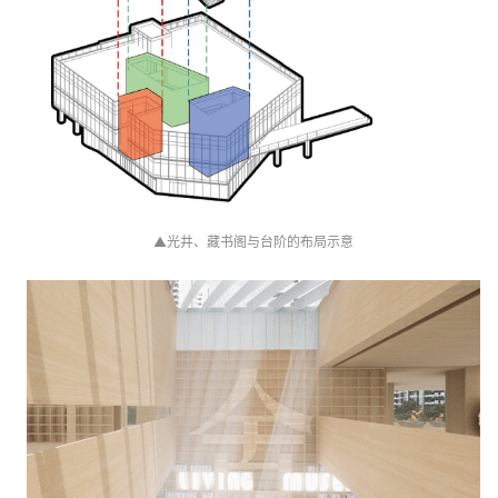
▲
光井、藏书阁与台阶的布局示意