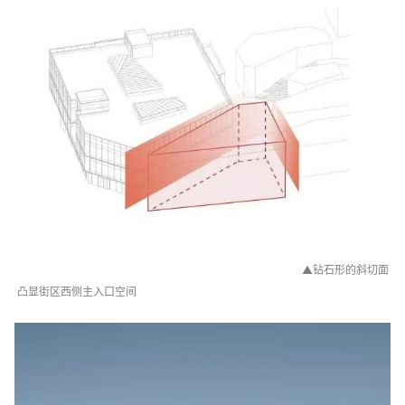
▲
钻石形的斜切面
凸显街区西侧主入口空间