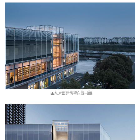
▲
从对面建筑望向藏书阁