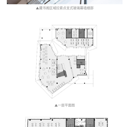
▲
藏书阁区域拉索点支式玻璃幕墙细部
▲
一层平面图