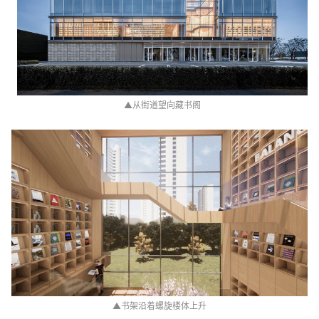
▲
从街道望向藏书阁
▲
书架沿着螺旋楼体上升