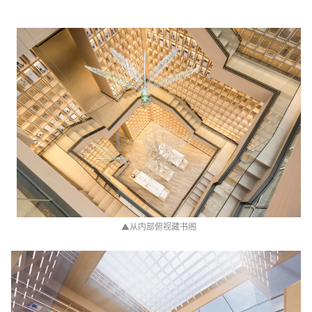
▲
从内部俯视藏书阁