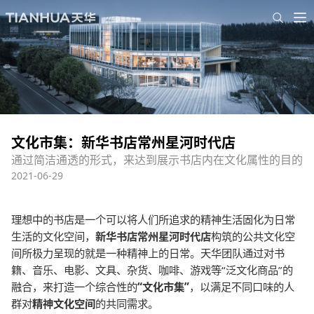
文化市集：新华书店常州星河时代店
通过简洁通透的形式，来达到展示书店内在文化属性的目的
2021-06-29
理想中的书店是一个可以将人们所追求的精神生活固化为日常
生活的文化空间，
新华书店常州星河时代店
构筑的公共文化空
间所极力呈现的就是一种精神上的日常。天华团队通过对书
籍、音乐、电影、文具、杂货、咖啡、游戏等
“
泛文化商品
”
的
融合，来打造一个综合性的
“
文化市集
”
，以满足不同口味的人
群对
精神文化空间
的共同需求。