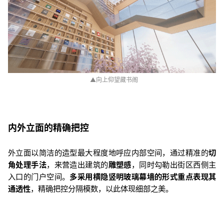
▲
向上仰望藏书阁
内外立面的精确把控
外立面以简洁的造型最大程度地呼应内部空间，通过精准的
切
角处理手法
，来营造出建筑的
雕塑感
，同时勾勒出街区西侧主
入口的门户空间。
多采用横隐竖明玻璃幕墙的形式重点表现其
通透性
，精确把控分隔模数，以此体现细部之美。