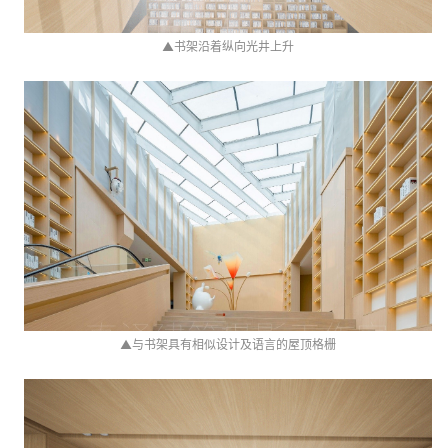
▲
书架沿着纵向光井上升
▲
与书架具有相似设计及语言的屋顶格栅