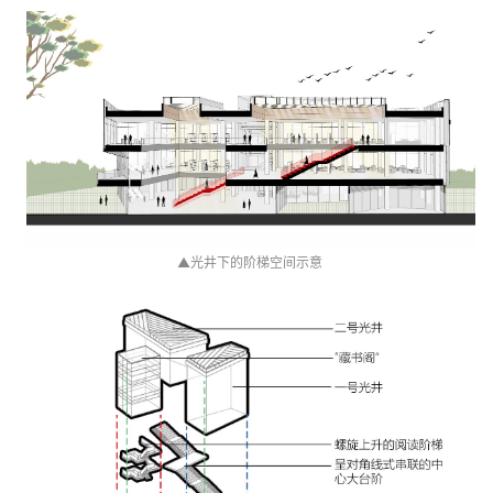
▲
光井下的阶梯空间示意