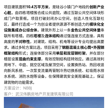
项目建筑面积
10.4
万平方米
，是硅谷小镇门户地段的
创新产业
心脏
。由四栋塔楼围合成公共庭院，通过互联公共空间体块形
成门户取景框。项目打破封闭办公空间，创造人性化互联社
区，最终打造成一个为创业者提供源源不断创造力的
模块化全
设施集成办公综合体
。建筑外形上以一条
金色公共空间体量
串
联所有塔楼。四栋
塔楼
及
连体结构
通过强连接方式连接，具有
高度的
不对称性
，对建筑、结构、机电等设计专业均提出高要
求。通过多轮方案比选，项目采用了
钢筋混凝土核心筒
+
外围钢
框架结构
形式；连接体部分采用
单层和双层钢桁架
，并在部分
楼层设置
屈曲约束支撑
，有效控制结构扭转效应。通过高效利
用地下、中庭、挑空区域及屋顶空间，设置换热站、热回收竖
向新风系统、一次泵变流量两管制冷热切换系统、虹吸雨水排
水系统、消防水炮等设备，在保障建筑安全美观基础上，保证
建筑物的功能需求。
方案设计：
NBBJ
客户：武汉伟鹏房地产开发建筑有限公司