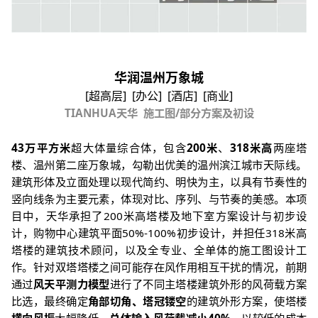
华润温州万象城
[
超高层
] [
办公
] [
酒店
] [
商业
]
TIANHUA
天华
施工图
/
部分方案及初设
43
万平方米
超大体量综合体，包含
200
米
、
318
米高
两座塔
楼、温州第二座万象城，勾勒出优美的温州滨江城市天际线。
建筑形体及立面处理以现代简约、明快为主，以具有节奏性的
竖向线条为主要元素，体现对比、序列、与节奏的美感。本项
目中，天华承担了
200
米高塔楼及地下室方案设计与初步设
计，购物中心建筑平面
50%-100%
初步设计，并担任
318
米高
塔楼的建筑技术顾问，以及全专业、全单体的施工图设计工
作。针对双塔塔楼之间可能存在风作用相互干扰的情况，前期
通过
风天平测力模型
进行了不同主塔楼建筑外形的风荷载方案
比选，最终确定
角部切角、塔冠镂空
的建筑外形方案，使塔楼