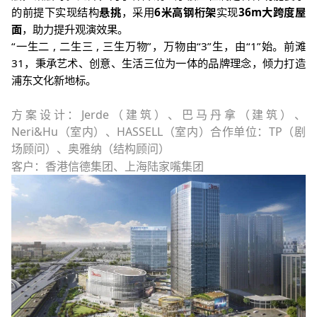
的前提下实现结构
悬挑
，采用
6
米高钢桁架
实现
36m
大跨度屋
面
，助力提升观演效果。
“
一生二
,
二生三
,
三生万物
”
，万物由
“3”
生，由
“1”
始。前滩
31
，秉承艺术、创意、生活三位为一体的品牌理念，倾力打造
浦东文化新地标。
方案设计：
Jerde
（建筑）、巴马丹拿（建筑）、
Neri&Hu
（室内）、
HASSELL
（室内）合作单位：
TP
（剧
场顾问）、奥雅纳（结构顾问）
客户：香港信德集团、上海陆家嘴集团