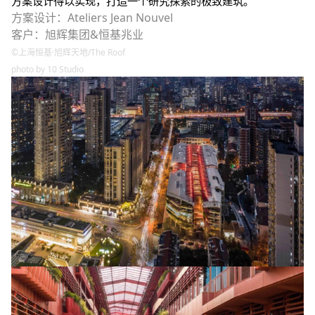
方案设计得以实现，打造一个研究探索的极致建筑。
方案设计：
Ateliers Jean Nouvel
客户：旭辉集团
&
恒基兆业
©
上海恒基·旭辉天地/The Roof
photo by 10 Studio