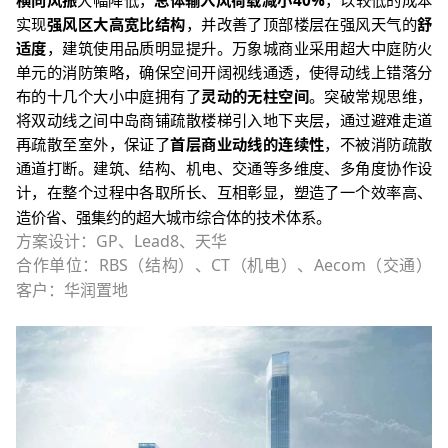
横向风振
大幅降低，
总体输入风荷载减小
40%
，以较低的成本
实现
强风区大高宽比结构
，并改善了顶部楼层在强风天气的
舒
适度
，建筑使用品质明显提升。万象城商业采用超大中庭防火
单元的消防策略，确保空间开阔视线通透，使得动线上错落分
布的十几个大小中庭拥有了
灵动的无柱空间
。突破常规思维，
将双动线之间中岛商铺疏散楼梯引入地下夹层，通过避难走道
再疏散至室外，保证了
首层商业动线的连续性
，不被消防疏散
通道打断。建筑、结构、机电、交通等多维度、多角度协作设
计，在整个过程中各取所长、互相彰显，塑造了一个效率高、
造价省、强集约的超大城市综合体的技术体系。
方案设计：
GP
、
Lead8
、天华
合作单位：
RBS
（结构）、
CT
（机电）、
Aecom
（交通）
客户：华润置地