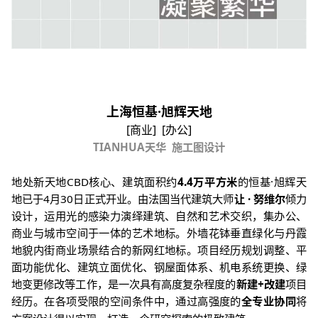
上海恒基
·
旭辉天地
[
商业
] [
办公
]
TIANHUA
天华
施工图设计
地处新天地
CBD
核心、建筑面积约
4.4
万平方米
的恒基
·
旭辉天
地已于
4
月
30
日正式开业。由法国当代建筑大师
让
·
努维尔
倾力
设计，运用光的感染力演绎建筑、自然和艺术交织，集办公、
商业与城市空间于一体的艺术地标。外墙花钵垂直绿化与丹霞
地貌内街商业场景结合的新网红地标。项目经历规划调整、平
面功能优化、建筑立面优化、钢屋面体系、机电系统更换、绿
地变更修改等工作，是一次具有高度复杂程度的
新建
+
改建
项目
经历。在各项受限的空间条件中，通过高强度的
全专业协同
将