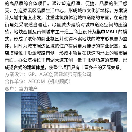
的高品质综合体项目。通过塑造舒适、便捷、品质的生活感
受，打造梁溪区品质生活中心，形成城市文化新地标。方案设
计从城市角度出发，注重建筑群体沿城市道路的布置，在道路
街角处采取适当退让，尽量减少建筑对城市道路空间的压迫
感。地块西侧及南侧城市主干道上商业设计为
集中
MALL
的模
式，形成了浓郁的商业氛围并使得本案地块的城市形象更为整
体，同时为城市周边区域的住户提供更为便捷的商业配套。酒
店塔楼位于沿金城路南侧，形成本项目在快速内环上的城市展
示面。办公塔楼位于南湖大道东侧，低于北侧酒店的高度，形
成
退台式的建筑体量
，使整个项目具有丰富多样的天际关系。
方案设计：
GP
、
AGC
创智建筑师有限公司
合作单位：
AECOM
（机电顾问）
客户：富力地产