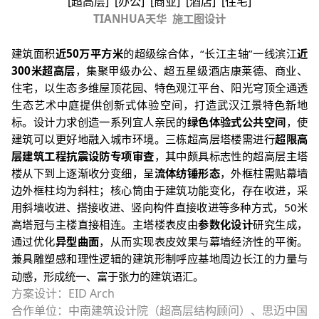
[
超高层
] [
办公
] [
商业
] [
酒店
] [
住宅
]
TIANHUA
天华
施工图设计
建筑面积
近50万平方米
的超级综合体，“长江主轴”一线滨江
近
300米超高层
，集聚甲级办公、超五星级酒店康莱德、商业、
住宅，以生态多维屋顶花园、特色观江平台、阳光穹顶全通透
生态艺术中庭提供创新式体验空间，打造武汉江景特色新地
标。设计力求创造一系列宜人亲民的
绿色体验式公共空间
，使
建筑可以更好地融入城市环境。三栋超高层塔楼需进行
超限高
层建筑工程抗震设防专项审查
，其中颇具标志性的超高层主塔
楼从下到上逐渐收分变细，呈
流体纺锤形态
，外框柱需贴幕墙
边外框柱均为斜柱；核心筒由于建筑功能变化，存在收进，采
用斜墙收进、搭接收进、竖向构件直接收进等多种方式，50米
高塔冠与主楼直接相连。主塔楼表皮由
参数化设计
研究生成，
通过优化
异型曲面
，从而实现表皮效果与幕墙经济性的平衡。
兼具雕塑感和理性逻辑的建筑形制呼应基地周边长江的力量与
动感，形成统一、富于张力的建筑语汇。
方案设计：
EID Arch
合作单位：中南建筑设计院（超高层结构顾问）、思迈中国