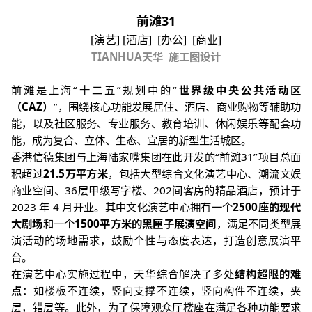
前滩31
[演艺] [酒店] [办公] [商业]
TIANHUA
天华
施工图设计
前滩是上海
“
十二五
”
规划中的
“
世界级中央公共活动区
（
CAZ
）
”
，围绕核心功能发展居住、酒店、商业购物等辅助功
能，以及社区服务、专业服务、教育培训、休闲娱乐等配套功
能，成为复合、立体、生态、宜居的新型生活城区。
香港信德集团与上海陆家嘴集团在此开发的
“
前滩
31”
项目总面
积超过
21.5
万平方米
，包括大型综合文化演艺中心、潮流文娱
商业空间、
36
层甲级写字楼、
202
间客房的精品酒店，预计于
2023
年
4
月开业。其中文化演艺中心拥有一个
2500
座的现代
大剧场
和一个
1500
平方米的黑匣子展演空间
，满足不同类型展
演活动的场地需求，鼓励个性与态度表达，打造创意展演平
台。
在演艺中心实施过程中，天华综合解决了多处
结构超限的难
点
：如楼板不连续，竖向支撑不连续，竖向构件不连续，夹
层，错层等。此外，为了保障观众厅楼座在满足各种功能要求