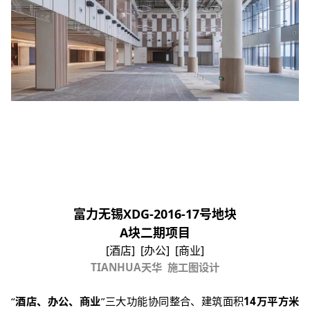
富力无锡XDG-2016-17号地块
A
块二期项目
[
酒店
] [
办公
] [
商业
]
TIANHUA
天华
施工图设计
“
酒店、办公、商业
”
三大功能协同整合、建筑面积
14
万平方米