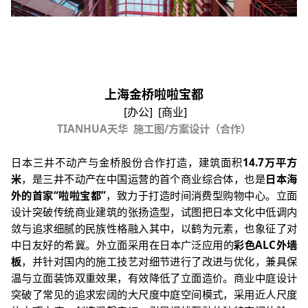
上海金桥啦啦宝都
[
办公
] [
商业
]
TIANHUA
天华
施工图
/
方案设计（合作）
日本三井不动产与金桥股份合作打造，建筑面积
14.7
万平方
米
，是三井不动产在中国运营的首个商业综合体，也是
日本海
外的首家
“
啦啦宝都
”
，致力于打造时间消费型购物中心。立面
设计突破传统商业建筑的张扬造型，试图把日本文化中低调内
敛与追求细腻的民族性格融入其中，以鹤为元素，也象征了对
中日友好的希冀。外立面采用在日本广泛应用的
彩色
ALC
外墙
板
，并针对国内的施工技艺对细节进行了改进与优化，兼具保
温与立面装饰双重效果，有效降低了立面造价。商业中庭设计
突破了常见的追求宏阔的大尺度中庭空间模式，采用近人尺度