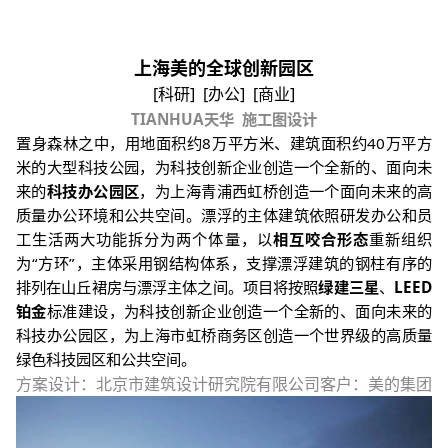
上海美的全球创新园区
[
科研
] [
办公
] [
商业
]
TIANHUA
天华
施工图设计
置身森林之中，用地面积约
8
万平方米、建筑面积约
40
万平方
米的大型科技公园，为科技创新企业创造一个全新的、面向未
来的
科技办公园区
，为上海青浦西虹桥创造一个面向未来的高
质量办公环境和公共空间。漂浮的主体建筑依照研发办公和员
工生活两大功能拆分为两个体量，以
相互咬合形态
重新组织
为
“
方环
”
，主体采用钢结构体系，支撑漂浮建筑的钢柱有序的
排列在山丘裙房与漂浮主体之间。项目将按照
绿建三星
、
LEED
铂金
标准建设，为科技创新企业创造一个全新的、面向未来的
科技办公园区，为上海市虹桥商务区创造一个世界级的高质量
绿色科技园区和公共空间。
方案设计：北京市建筑设计研究院有限公司客户：美的集团