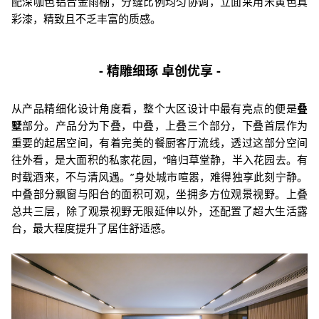
配深咖色铝合金雨棚，分缝比例均匀协调，立面采用米黄色真
彩漆，精致且不乏丰富的质感。
- 精雕细琢 卓创优享 -
从产品精细化设计角度看，整个大区设计中最有亮点的便是
叠
墅
部分。产品分为下叠，中叠，上叠三个部分，下叠首层作为
重要的起居空间，有着完美的餐厨客厅流线，透过这部分空间
往外看，是大面积的私家花园，“暗归草堂静，半入花园去。
有
时载酒来，不与清风遇。
”身处城市喧嚣，难得独享此刻宁静。
中叠部分飘窗与阳台的面积可观，坐拥多方位观景视野。
上叠
总共三层，除了观景视野无限延伸以外，还
配置了超大生活露
台，最大程度提升了居住舒适感。