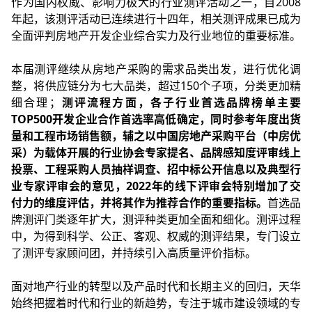
作为国内权威、影响力极大的行业测评活动之一，自2008
年起，该测评活动已连续进行十四年，相关测评成果已成为
全面评判房地产开发企业综合实力及行业地位的重要标准。
本届测评继续从房地产采购的需求品类出发，进行优化调
整，将供应链分为七大品类，超过150个子项，分类更加精
细合理；
测评流程方面，各子行业首选品牌榜单主要
TOP500开发企业合作首选率高低确定，同时参考年度出货
量和工程市场销售额，辅之以中国房地产采购平台（中房优
采）为载体开展的行业协会专家提名、品牌感知度评审线上
投票、工程采购人员抽样调查、招中标公开信息以及典型行
业专家评审会的意见，2022年的线下评审会特别增加了交
付力的维度评估，并将其作为推荐合作的重要指标。
首选品
牌测评门类逐年扩大，测评种类更加全面和细化。测评过程
中，为得到科学、公正、客观、权威的测评结果，专门设立
了测评专家顾问团，并持续引入高质量评价指标。
面对地产行业的转型以及产品时代和长期主义的回归，天华
始终把握着时代和行业的新趋势，专注于城市建设领域的专