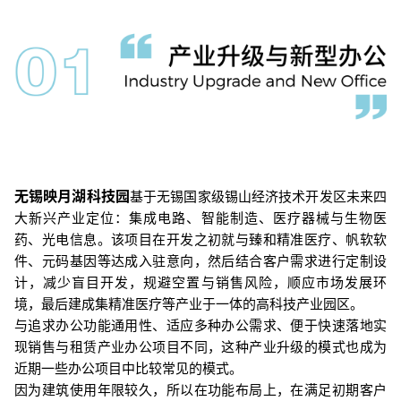
无锡映月湖科技园
基于无锡国家级锡山经济技术开发区未来四
大新兴产业定位：集成电路、智能制造、医疗器械与生物医
药、光电信息。该项目在开发之初就与臻和精准医疗、帆软软
件、元码基因等达成入驻意向，然后结合客户需求进行定制设
计，减少盲目开发，规避空置与销售风险，顺应市场发展环
境，最后建成集精准医疗等产业于一体的高科技产业园区。
与追求办公功能通用性、适应多种办公需求、便于快速落地实
现销售与租赁产业办公项目不同，这种产业升级的模式也成为
近期一些办公项目中比较常见的模式。
因为建筑使用年限较久，所以在功能布局上，在满足初期客户