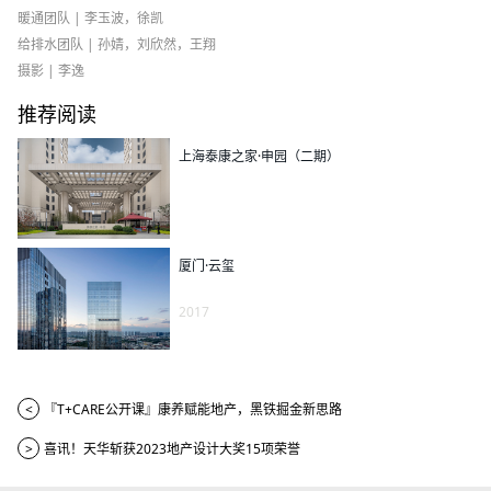
暖通团队 | 李玉波，徐凯
给排水团队 | 孙婧，刘欣然，王翔
摄影 | 李逸
推荐阅读
上海泰康之家·申园（二期）
厦门·云玺
2017
<
『T+CARE公开课』康养赋能地产，黑铁掘金新思路
>
喜讯！天华斩获2023地产设计大奖15项荣誉