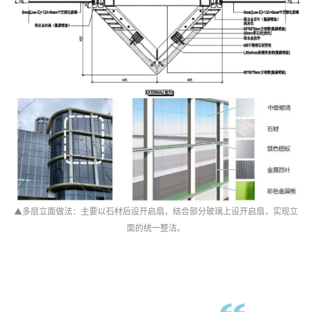
▲多层立面做法：主要以石材后设开启扇，结合部分玻璃上设开启扇，实现立
面的统一整洁。