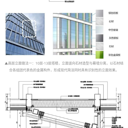
▲高层立面做法一：10层-13层塔楼，立面竖向石材造型与幕墙分离，以石材结
合各组团代表色的金属构件，形成现代简洁同时具有识别性的立面效果。