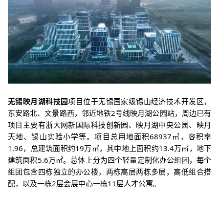
无锡映月湖科技园
项目位于无锡国家级锡山经济技术开发区，
东安路北、文景路西，邻近地铁2号线映月湖公园站，周边已有
项目主要有浙大网新国际科技创新园、映月湖中央公园、映月
天地、锡山实验小学等。项目总用地面积68937㎡，容积率
1.96，总建筑面积约19万㎡，其中地上面积约13.4万㎡，地下
建筑面积5.6万㎡。总体上分为四个轻量定制化办公组团，每个
组团包含四栋独立的办公楼，两栋高层两栋多层，高低组合搭
配，以及一栋2层会展中心一栋11层人才公寓。