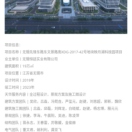
项目信息：
项目名称丨
无锡先锋东路东文景路南XDG-2017-42号地块映月湖科技园项目
业主单位丨无锡恒廷实业有限公司
建筑面积丨19万㎡
项目位置丨江苏省无锡市
设计时间丨2019年
竣工时间 | 2023年
天华服务内容丨全过程设计，景观方案及施工图设计
建筑方案团队 | 吴欣，吕淼，冯菀垚，芦玺元，赵键，刘思超，郭新，魏欣
建筑施工图团队 | 吕淼，邱磊，刘辉龙，白晓斌，赵键，杨志博，殷元元
景观团队 | 徐捷，李海，牛晨阳，吴迪，陈凌萍
结构团队 | 苗永志，王春雷，厉敬媛，金俊赫
电气团队 | 董文君，姚利利，龚亚飞