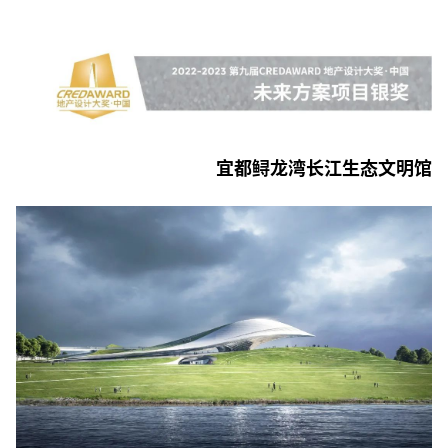
宜都鲟龙湾长江生态文明馆