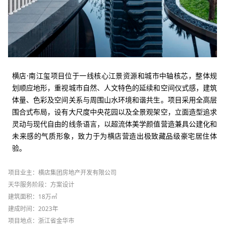
横店·南江玺项目位于一线核心江景资源和城市中轴核芯，整体规
划顺应地形，重视城市自然、人文特色的延续和空间
仪式感，建筑
体量、色彩及空间关
系与周围山水环境和谐共生。
项目采用全高层
围合式布局，设有大尺度中央花园以及全景观架空，立面造型追求
灵动与现代自由的线条语言，以超流体美学颜值营造兼具公建化和
未来感的气质形象，致力于为横店营造出极致藏品级豪宅居住体
验。
项目业主：横店集团房地产开发有限公司
天华服务阶段：方案设计
建筑面积：18万㎡
建成时间：2023年
项目地点：浙江省金华市