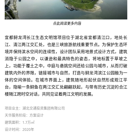
点此阅读更多内容
宜都鲟龙湾长江生态文明馆项目位于湖北省宜都清江口，地处长
江、清江两江交汇处，也是三峡旅游航线重要节点。为保护生态环
境并保持滨水空间的连续性，设计团队采用地景式设计方式，建筑
消隐于公园之中，以谦逊和最具特色的姿态，将地标置于草坡之
上，功能于覆土之中，中庭与悬挑空间还给公园与城市，从而打破
建筑内外的界限，链接城市与自然，打造与鲟龙湾滨江公园融为一
体的空间体验。在城市界面上，建筑随地形起伏自然形成观江平
台，隐喻一条鲟鱼在两江交汇处翩翩跃起，与带有历史沉淀的合江
楼隔江跨时空对话，共同见证着两江文明的发展。
项目业主：湖北交通投资集团有限公司
天华服务阶段：方案设计
建筑面积：1.7万㎡
设计时间：2020年