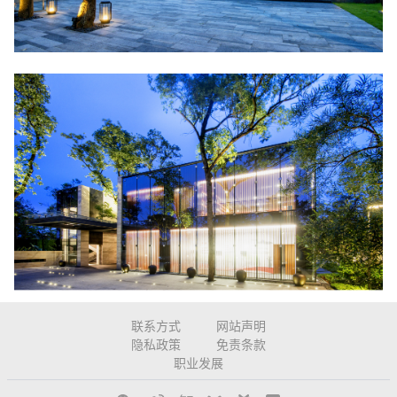
联系方式
网站声明
隐私政策
免责条款
该项目充分尊重现状生态系统，保育历史遗迹，以谦逊的姿
职业发展
态介入场地，并探寻一种机制让建筑“自然地生长出来”。
建筑之于人的意义，不仅是遮风避雨，更是美好寄托。我们