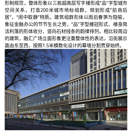
形制规范，整体形象以三栋超高层写字楼形成“品”字型城市
空间关系，打造200米城市地标组群，规划形成“前商后
居”，“闹中取静”特质。建筑组群形体以雨后春笋为隐喻，
象征金融办公的节节生长之势，“品”字型楼冠形式、楼身简
洁利落的形体收分、竖向石材线条的韵律排列，相比较周边
的建筑，融汇广场立面形象更注重整体性的表达，沿街展示
面由东至西，按照1.5米模数化设计的幕墙分割贯穿始终。