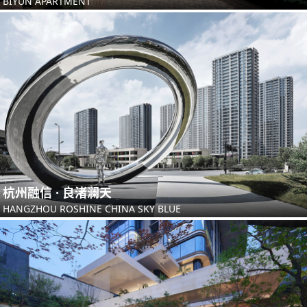
BIYUN APARTMENT
杭州融信 · 良渚澜天
HANGZHOU ROSHINE CHINA SKY BLUE