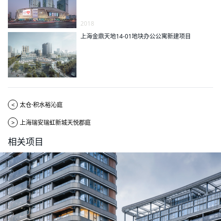
2018
上海金鼎天地14-01地块办公公寓新建项目
<
太仓·积水裕沁庭
>
上海瑞安瑞虹新城天悦郡庭
相关项目