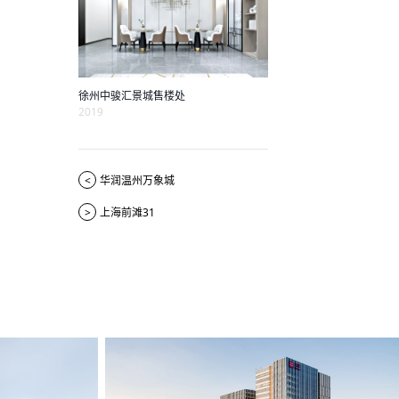
徐州中骏汇景城售楼处
2019
<
华润温州万象城
>
上海前滩31