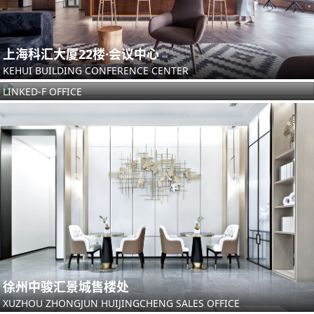
上海科汇大厦22楼·会议中心
KEHUI BUILDING CONFERENCE CENTER
上海铂略咨询办公室
LINKED-F OFFICE
徐州中骏汇景城售楼处
XUZHOU ZHONGJUN HUIJINGCHENG SALES OFFICE