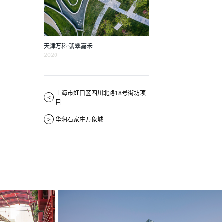
天津万科·翡翠嘉禾
2020
上海市虹口区四川北路18号街坊项
<
目
>
华润石家庄万象城