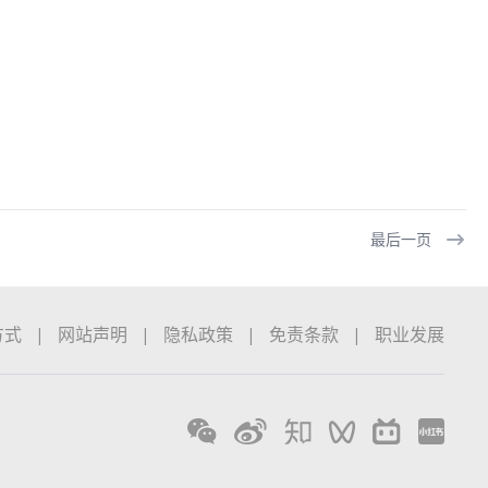
最后一页
方式
|
网站声明
|
隐私政策
|
免责条款
|
职业发展