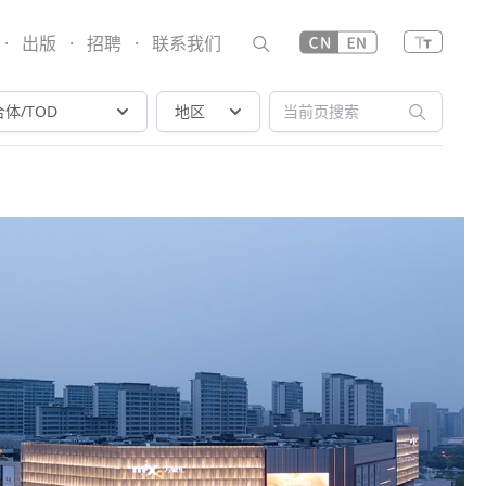
·
出版
·
招聘
·
联系我们
体/TOD
地区