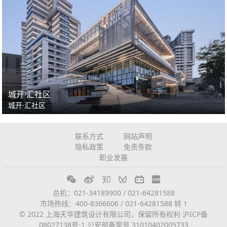
城开·汇社区
城开·汇社区
联系方式
网站声明
隐私政策
免责条款
职业发展
总机：021-34189900 / 021-64281588
市场热线：400-8366606 / 021-64281588 转 1
© 2022 上海天华建筑设计有限公司，保留所有权利
沪ICP备
08027138号-1
公安部备案号 31010402005733