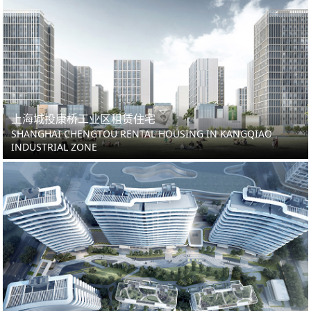
上海城投康桥工业区租赁住宅
SHANGHAI CHENGTOU RENTAL HOUSING IN KANGQIAO
INDUSTRIAL ZONE