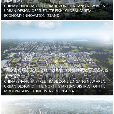
岛城市设计
CHINA (SHANGHAI) FREE TRADE ZONE LINGANG NEW AREA,
URBAN DESIGN OF "INFINITE FISH" GLOBAL DIGITAL
ECONOMY INNOVATION ISLAND
中国(上海)自贸区临港新片区现代服务业开放区首发区北区
城市设计
CHINA (SHANGHAI) FREE TRADE ZONE LINGANG NEW AREA,
URBAN DESIGN OF THE NORTH STARTING DISTRICT OF THE
MODERN SERVICE INDUSTRY OPEN AREA