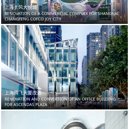
上海长风大悦城
RENOVATION OF A COMMERCIAL COMPLEX FOR SHANGHAI
CHANGFENG COFCO JOY CITY
上海腾飞大厦改造
RENOVATION AND CONVERSION OF AN OFFICE BUILDING
FOR ASCENDAS PLAZA