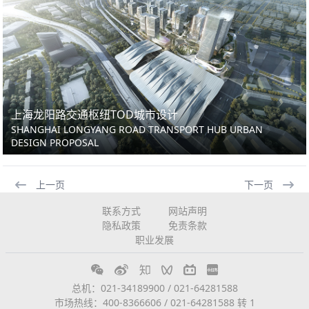
上海龙阳路交通枢纽TOD城市设计
SHANGHAI LONGYANG ROAD TRANSPORT HUB URBAN
DESIGN PROPOSAL
上一页
下一页
联系方式
网站声明
隐私政策
免责条款
职业发展
总机：021-34189900 / 021-64281588
市场热线：400-8366606 / 021-64281588 转 1