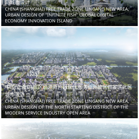
岛城市设计
CHINA (SHANGHAI) FREE TRADE ZONE LINGANG NEW AREA,
URBAN DESIGN OF "INFINITE FISH" GLOBAL DIGITAL
ECONOMY INNOVATION ISLAND
中国(上海)自贸区临港新片区现代服务业开放区首发区北区
城市设计
CHINA (SHANGHAI) FREE TRADE ZONE LINGANG NEW AREA,
URBAN DESIGN OF THE NORTH STARTING DISTRICT OF THE
MODERN SERVICE INDUSTRY OPEN AREA