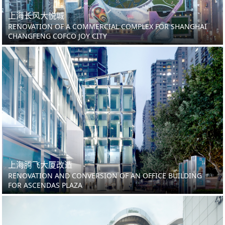
上海长风大悦城
RENOVATION OF A COMMERCIAL COMPLEX FOR SHANGHAI
CHANGFENG COFCO JOY CITY
上海腾飞大厦改造
RENOVATION AND CONVERSION OF AN OFFICE BUILDING
FOR ASCENDAS PLAZA