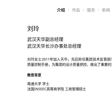
介绍
·
作品
·
服务
·
新闻
刘玲
武汉天华副总经理
武汉天华长沙办事处总经理
刘玲女士2011年加入天华，先后担任集团技术监管
质量控制手册，为集团的设计质量把控，做出了重要的贡
教育背景
南通大学 学士
法国INSEEC高等商学院 工商管理硕士