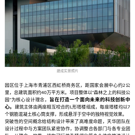
建成实景照片
园区位于上海市青浦区西虹桥商务区
，
距国家会展中心约2公
里
，
总建筑面积约40万平方米。
项目整体以“森林之上的科技公
旨在打造一个面向未来的科技创新中
园”为核心设计理念，
心。
建筑主体
由两座相互咬合的L形塔楼组成，每座塔楼均以7
个钢筋混凝土核心筒支撑，形成悬浮于空中的独特视觉效果。
突破性的空间概念给结构设计带来了高难度命题，天华团队在
设计过程中与方案团队紧密协作，
协调整合各部门与各专业团