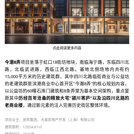
点此阅读更多内容
今潮8弄
项目坐落于虹口18街坊地块，南临海宁路，东临四川北
路，北临武进路，西临江西北路。基地北侧场地内共有约
15,000平方米的历史建筑群，其中四川北路临街商业与公益坊
的老建筑群是滨港商业中心首开区“今潮8弄”的核心规划内容，
以公益坊的60幢石库门建筑和8条弄堂为基本空间架构，重点复
原其中
历经百年沧桑的精致大宅“颍川寄庐”以及沿四川北路的
老商业楼
，通过新元素的注入完善历史街区整体环境。
项目业主：崇邦集团，大美房地产开发（上海）有限公司
建筑面积：12654.87㎡