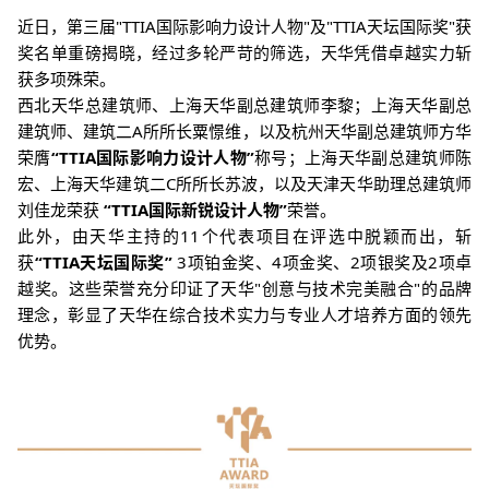
近日，
第
三届
"TTIA
国际影
响力设计人物
"
及
"TTIA
天坛国际奖
"
获
奖名单重磅揭晓，
经过多轮严苛的筛选，
天华凭借卓
越实力斩
获多项殊荣
。
西北天华总建筑师、上海天华副总建筑师李黎；上海天华副总
建筑师、建筑二
A
所所长粟憬维，以及杭州天华副总建筑师方华
荣膺
“
TTIA
国际影响力设计人物
”
称号；
上海天华副总建筑师
陈
宏、上海天华建筑二
C
所所长苏波，以及天津天华助理总建筑师
刘佳龙
荣获
“TTIA
国际新锐设计人物
”
荣誉。
此外，由天华主持的
11
个代表项目在评选中脱颖而出，斩
获
“T
TIA
天坛
国际奖
”
3
项铂金奖、
4
项金奖、
2
项银奖及
2
项卓
越奖。
这些荣誉充分印证了天华
"
创意与技术完美融合
"
的品牌
理念，彰显了天华在综合技术实力与专业人才培养方面的领先
优势。