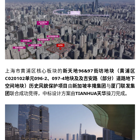
上海市黄浦区核心板块的
新天地96&97街坊地块（黄浦区
C020102单元096-2、097-4地块及及吉安路（部分）道路地下
空间地块）历史风貌保护项目
由
新加坡丰隆集团
与
厦门联发集
团
联合成功竞得，中标设计方案由
TIANHUA天华
操刀完成。