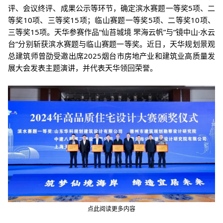
评、会议终评、成果公示等环节，确定滨水赛题一等奖5项、二
等奖10项、三等奖15项；临山赛题一等奖5项、二等奖
10项、
三等奖15项。天华参赛作品“
仙苔城境 罘海云帆”与“
镜中山·水云
台
”分别斩获滨水赛题与临山赛题一等奖。
近日，
天
华规划景观
总建筑师
曾劭受邀出
席
2025烟台市房地产业和建筑业高质量发
展大会
发表主题演讲，并代表天华领回荣誉。
点此阅读更多内容