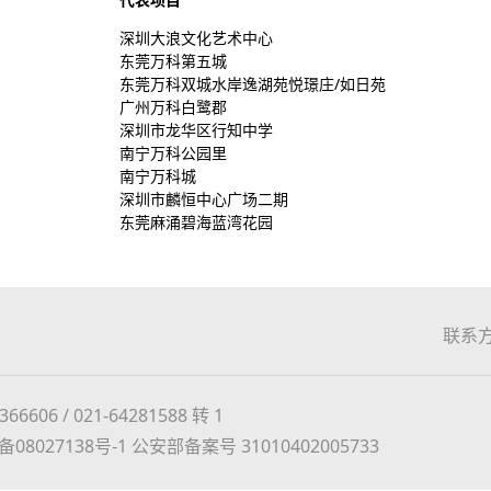
深圳大浪文化艺术中心
东莞万科第五城
东莞万科双城水岸逸湖苑悦璟庄/如日苑
广州万科白鹭郡
深圳市龙华区行知中学
南宁万科公园里
南宁万科城
深圳市麟恒中心广场二期
东莞麻涌碧海蓝湾花园
联系
606 / 021-64281588 转 1
备08027138号-1
公安部备案号 31010402005733