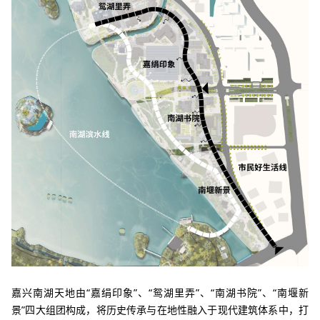
嘉兴南湖天地由“嘉绢印象”、“鸳湖里弄”、“南湖书院”、“南堰新
景”四大组团构成，将历史传承与在地性融入于现代建筑体系中，打