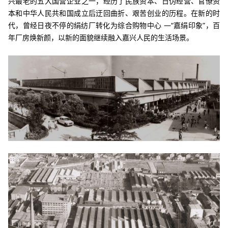
兴最老的五大国营企业之一，经历了民族资本、日伪经营、官僚资
本和中华人民共和国成立后迂回曲折、艰苦创业的历程。在新的时
代，曾经日夜不停的绢纺厂转化为综合购物中心 —“嘉绢印象”，百
年厂房焕新颜，以新的面貌继续融入嘉兴人民的生活场景。