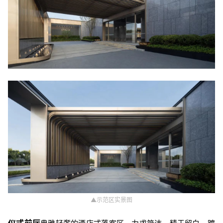
▲示范区实景图
仪式前厅
典雅轻奢的酒店式落客区，力求简洁，精于留白。踱