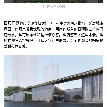
▲归家流线分析图
阔尺门庭
超尺度迎宾归家门户，礼序对外昭示景墙，延展城市
界面，体现其
尊贵优雅
的特点。用简约线条刻画精致艺术的门
庭形象，具有昭示性和精神核心感。酒店感艺术造型水景，酒
店式迎宾落客等候，打造大气门户形象，给予参观者的
归家仪
式感和尊贵感
。