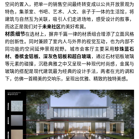
空间的置入，把单一的销售空间最终转变成以公共开放景观为
特色，集茶室、书吧、艺术、人文、亲子于一体的生活馆，将
建筑与自然互为关联，吸引人们走进场地，感受设计的叙事，
而这正是我们对于
未来社区
的美好希冀。
材质细节
在选材上，摒弃千篇一律的材质组合增添了立面风格
的创新性。同时兼顾了室内人与外界的视觉互动，也为内部不
同功能的空间延伸景观视野。
城市会客厅主要采用
珍珠蓝石
材、香槟金铝板、深灰色铝板和超白玻璃
，通过石材铝板玻璃
等元素的碰撞，沉稳典雅之中又呈现一种现代时尚感，金属与
玻璃的搭配是现代建筑最为经典的设计手法，两者在光的调和
下，仿佛一首精美的交响乐，呈现出优雅、精致的独特美感。