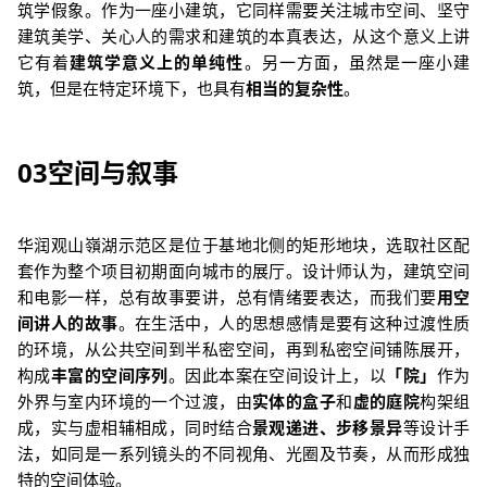
筑学假象。作为一座小建筑，它同样需要关注城市空间、坚守
建筑美学、关心人的需求和建筑的本真表达，从这个意义上讲
它有着
建筑学意义上的单纯性
。另一方面，虽然是一座小建
筑，但是在特定环境下，也具有
相当的复杂性
。
03
空间与叙事
华润观山嶺湖示范区是位于基地北侧的矩形地块，选取社区配
套作为整个项目初期面向城市的展厅。
设计师认为，建筑空间
和电影一样，总有故事要讲，总有情绪要表达，而我们要
用空
间讲
人的故事
。在生活中，人的思想感情是要有这种过渡性质
的环境，从公共空间到半私密空间，再到私密空间铺陈展开，
构成
丰富的空间序列
。
因此本案在空间设计上，以
「
院
」
作为
外界与室内环境的一个过渡，由
实体的盒子
和
虚的庭院
构架组
成，实与虚相辅相成，同时结合
景观递进、步移景异
等设计手
法，如同是一系列镜头的不同视角、光圈及节奏，从而形成独
特的空间体验。