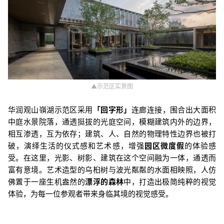
▲示范区实景图
华润观山嶺湖示范区采用
「
回字形
」
连廊连接，围合出大面积
中庭水景院落，通透挺拔的光庭空间，模糊建筑内外的边界，
相互渗透，互为依存；建筑、人、自然的物理特性边界也被打
破，演绎生活的仪式感和艺术感，增强
园区微度假
的体验感
受。
在这里，光影、树影、建筑在这个空间融为一体，通透而
富有意境。艺术造型的乌桕树与波光粼粼的水面相映照，人仿
佛置于一座生机盎然的
漂浮的森林
中，打造出极简纯粹的视觉
体验，为每一位参观者带来身临其境的视觉感受。