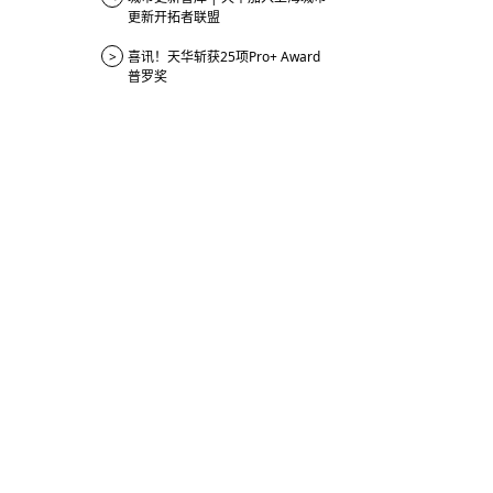
更新开拓者联盟
>
喜讯！天华斩获25项Pro+ Award
普罗奖