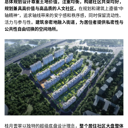
总体规划设计尊重土地价值，注重均衡，构建社区共荣均好，
规划兼具高价值与高品质的人文社区。
在规划和建筑上遵循“中
轴精神”，追求轴线带来的安宁感和秩序感，同时保留流动性、
活力与参与性。
建筑亲密地融入街道，为居住者提供私密性与
公共性自由切换的空间场所。
桂月雲翠以独特的超级底盘设计理念，
整个居住社区大盘整体