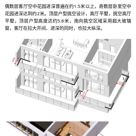
偶数层客厅空中花园进深普遍在约1.5米以上，奇数层卧室空中
花园进深达到约2米。顶层户型挑空设计，高厅平墅，挑空高厅
平墅，顶层户型高度达约5.8米，南向挑空区域采用超大玻璃
窗，客厅在拉大开间、进深的同时，也拉大纵深。