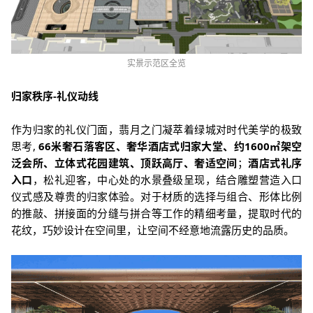
实景示范区全览
归家秩序-礼仪动线
作为归家的礼仪门面，翡月之门凝萃着绿城对时代美学的极致
思考,
66米奢石落客区、奢华酒店式归家大堂、约1600㎡架空
泛会所、立体式花园建筑、顶跃高厅、奢适空间
；
酒店式礼序
入口
，松礼迎客，中心处的水景叠级呈现，结合雕塑营造入口
仪式感及尊贵的归家体验。对于材质的选择与组合、形体比例
的推敲、拼接面的分缝与拼合等工作的精细考量，提取时代的
花纹，巧妙设计在空间里，让空间不经意地流露历史的品质。