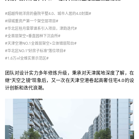
#超越传统洋房的叠院平墅4.0、城市人居的4.0封面#
#绿城重资产第一个架空层项目#
#华北区桂月雲翠谱系引入项目，津韵迭代#
#全首层架空+垂直园林下沉会所#
#天津空港NO.1全首层架空+立体错层阳台#
#华北区NO.1“好房子标准”落位项目#
#1.6万㎡全维实景示范区#
团队对设计实力多年修炼升级，秉承对天津属地深度了解，在
继“天空之镜”现象后，又一次在天津空港卷起高奢住宅4.0的设
计创新和迭代浪潮。