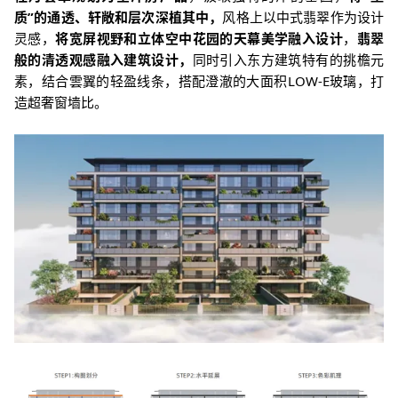
质”的通透、轩敞和层次深植其中，
风格上以中式翡翠作为设计
灵感，
将宽屏视野和立体空中花园的天幕美学融入设计
，
翡翠
般的清透观感融入建筑设计，
同时引入东方建筑特有的挑檐元
素，结合雲翼的轻盈线条，搭配澄澈的大面积LOW-E玻璃，打
造超奢窗墙比。