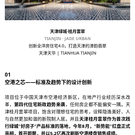
天津绿城·桂月雲翠
TIANJIN · JADE URBAN
创新全洋房住宅4.0，打造天津的津韵翡翠
天津天华 | TIANHUA TIANJIN
01
空港之芯——标准及趋势下的设计创新
项目位于中国天津市空港经济新区，在地产行业经历深水改
革，
第四代住宅新政趋势来袭
，任何房企都不能偏安一隅。天
津桂月雲翠项目，饱含对理想住宅的思考，诠释隐逸美好、人
与自然更加和谐的新院制人居。并且
天津桂月雲翠作为首次践
行绿城“好房子”产品标准的落地，今年8月，“新势能”红盘正式
亮相，首开即罄，并以5.2亿再次刷新空港楼盘销售成绩。