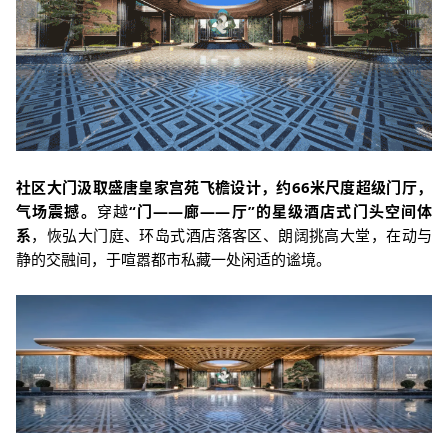
社区大门汲取盛唐皇家宫苑飞檐设计，约66米尺度超级门厅，
气场震撼。
穿越
“门——廊——厅”的星级酒店式门头空间体
系
，恢弘大门庭、环岛式酒店落客区、朗阔挑高大堂，在动与
静的交融间，于喧嚣都市私藏一处闲适的谧境。