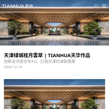
天津绿城桂月雲翠 | TIANHUA天华作品
创新全洋房住宅4.0，打造天津的津韵翡翠
2024-12-14