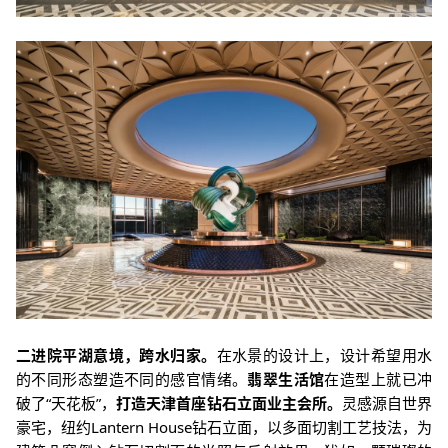
二进院平湖意境，跨水归家。
在水景的设计上，设计希望用水
的不同形态塑造不同的感官情绪。
翡翠生活馆
在造型上就已冲
破了“天花板”，
打造天津首座钻石立面业主会所。
灵感源自世界
豪宅，纽约Lantern House钻石立面，以多面切割工艺技法，为