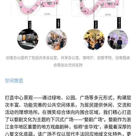
创客办公提供了包括共享会议室、共享办公室、咖
啡厅、创客学院、创客圆桌
会
等创业空间支持
空间营造
打造中心景观——
通过绿地、公园、广场等多元形式，构建层
次丰富、功能完善的公共空间
体系，
为居民提供休闲、交流和
活动的理想场所
。
在微笑综合体向内围合区域，我们精心打造
了以婺剧文化为主题的下沉式广场——“婺剧广场”。
婺剧作为浙
江金华地区重要的地方戏曲剧种，俗称“金华戏”，承载着深厚的
八婺文化底蕴。
该广场不仅以现代手法回应地域文化特色，更