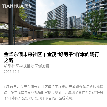
金华东湄未来社区 | 金茂“好房子”样本的践行
之路
新型社区模式推动区域发展
2025-10-14
5月14日，
金茂东湄未来社
区
举行了样板房开放暨媒体品鉴沙龙活
动，在主流媒体专业视角的审视与见证下，展现了其
作为
金茂“好房
子”样本
的产品实力，
实现了项目的高品质兑现。