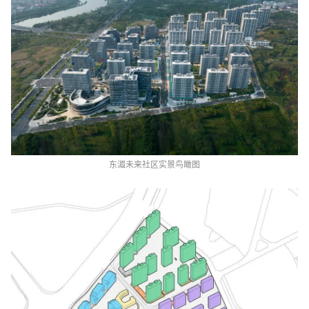
东湄未来社区实景鸟瞰图