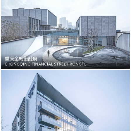
重庆金融街融府
CHONGQING FINANCIAL STREET RONGFU