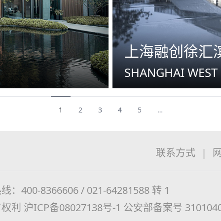
上海融创徐汇
SHANGHAI WEST
1
2
3
4
5
…
联系方式
|
：400-8366606 / 021-64281588 转 1
有权利
沪ICP备08027138号-1
公安部备案号 3101040