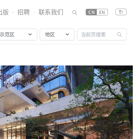
出版
招聘
联系我们
·
·
/示范区
地区