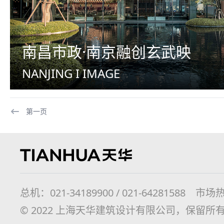
南昌市政·南京融创玄武映
NANJING I IMAGE
第一页
总机：021-34189900 / 021-64281588 市场热线
© 2022 上海天华建筑设计有限公司，保留所