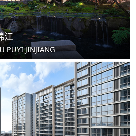
锦江
 PUYI JINJIANG