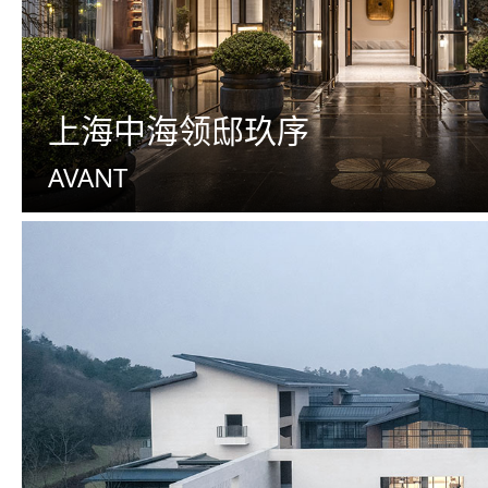
上海中海领邸玖序
AVANT