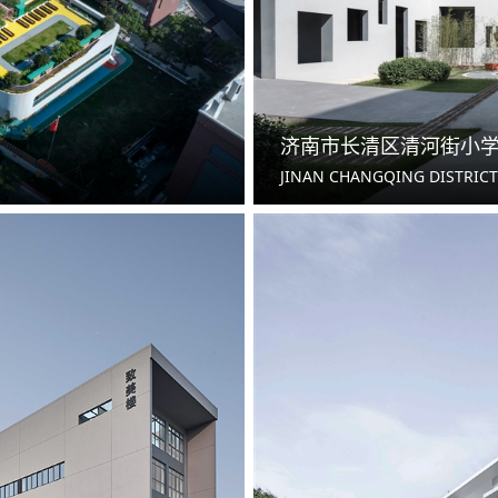
济南市长清区清河街小
JINAN CHANGQING DISTRIC