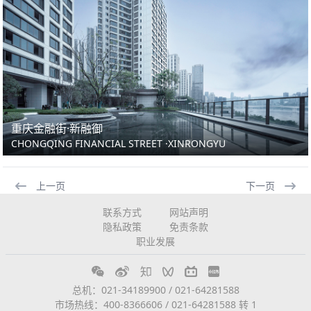
重庆金融街·新融御
CHONGQING FINANCIAL STREET ·XINRONGYU
上一页
下一页
联系方式
网站声明
隐私政策
免责条款
职业发展
总机：021-34189900 / 021-64281588
市场热线：400-8366606 / 021-64281588 转 1