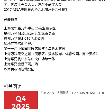
奖、优质工程奖大奖、建筑小品奖大奖
2017 ASLA美国景观协会北加州分会荣誉奖
代表项目
上海龙华路万科中心C6商业展示区
福州万科烟台山仓前九里城市更新
成都万华麓湖C10活水公园
绿地广东佛山拾野川
第十一届中国国际园艺博览会乌鲁木齐园
上海万科天空之城（展示区、滨水驳岸、体育公园、商业天桥）
上海华润杭州东站中央广场综合体
上海华润塘桥下沉广场
珠海黄杨河湿地公园
相关阅读
「Q4 2025」冬蕴新境 | TIANHUA NEWSLETTER