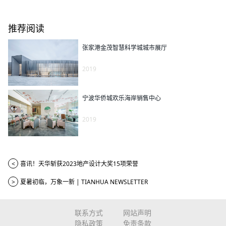
推荐阅读
张家港金茂智慧科学城城市展厅
2019
宁波华侨城欢乐海岸销售中心
2019
<
喜讯！天华斩获2023地产设计大奖15项荣誉
>
夏暑初临，万象一新 | TIANHUA NEWSLETTER
联系方式
网站声明
隐私政策
免责条款