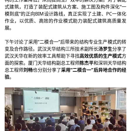
式建筑，打造了装配式建筑从方案、施工图及构件深化“一
模到底”的正向BIM设计路线，真正实现了土建、PC一体化
作业，以优质、高效的作业模式助力装配式建筑高质量发
展。
下午讨论了采用“二模合一”后带来的结构专业生产模式的转
变及合作路径。武汉天华结构三所技术副所长
汤罗生
分享了
武汉天华在新的效率工具帮助下寻找
高效优质的生产模式
方
面的探索。厦门天华结构副总工程师
陈杰平
和深圳天华结构
总工程师
刘畅
也分别分享了
采用“二模合一”后异地合作的经
验
。