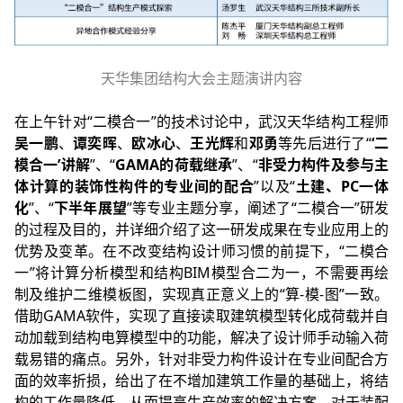
天华集团结构大会主题演讲内容
在上午针对“二模合一”的技术讨论中，武汉天华结构工程师
吴一鹏
、
谭奕晖
、
欧冰心
、
王光辉
和
邓勇
等先后进行了“
‘二
模合一’讲解
”、“
GAMA的荷载继承
”、“
非受力构件及参与主
体计算的装饰性构件的专业间的配合
”以及“
土建、PC一体
化
”、“
下半年展望
”等专业主题分享，阐述了“二模合一”研发
的过程及目的，并详细介绍了这一研发成果在专业应用上的
优势及变革。在不改变结构设计师习惯的前提下，“二模合
一”将计算分析模型和结构BIM模型合二为一，不需要再绘
制及维护二维模板图，实现真正意义上的“算-模-图”一致。
借助GAMA软件，实现了直接读取建筑模型转化成荷载并自
动加载到结构电算模型中的功能，解决了设计师手动输入荷
载易错的痛点。另外，针对非受力构件设计在专业间配合方
面的效率折损，给出了在不增加建筑工作量的基础上，将结
构的工作量降低，从而提高生产效率的解决方案。对于装配