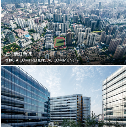
上海瑞虹新城
RHXC A COMPREHENSIVE COMMUNITY