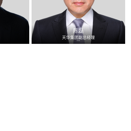
陈磊
天华集团副总经理
...