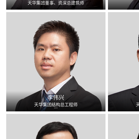
天华集团董事、资深总建筑师
李伟兴
天华集团结构总工程师
...