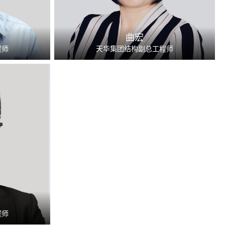
曲宏
程师
天华集团结构副总工程师
程师