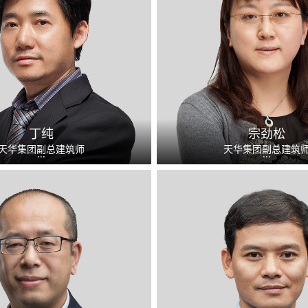
丁纯
宗劲松
天华集团副总建筑师
天华集团副总建筑
...
...