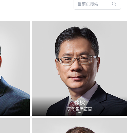
徐樑
天华集团董事
...