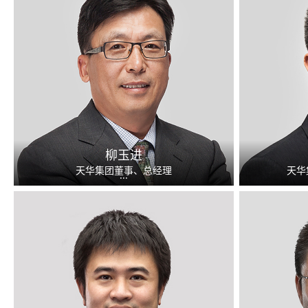
柳玉进
天华集团董事、总经理
天华
...