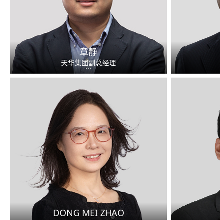
章静
天华集团副总经理
...
DONG MEI ZHAO